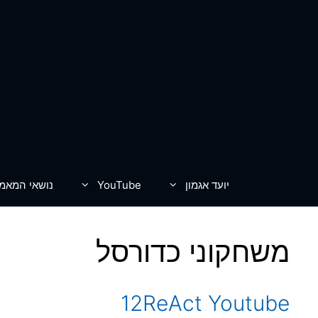
דלג
תוכן
יועד אגמון
YouTube
נושאי המאמ
משחקוני כדורסל
12ReAct Youtube