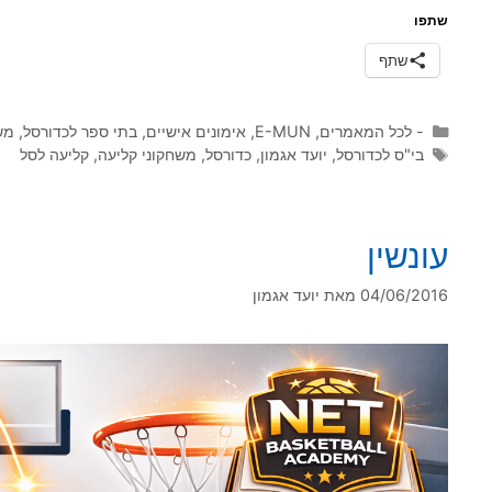
שתפו
שתף
קטגוריות
- לכל המאמרים
,
E-MUN
,
אימונים אישיים
,
בתי ספר לכדורסל
,
מש
תגיות
בי"ס לכדורסל
,
יועד אגמון
,
כדורסל
,
משחקוני קליעה
,
קליעה לסל
עונשין
04/06/2016
מאת
יועד אגמון