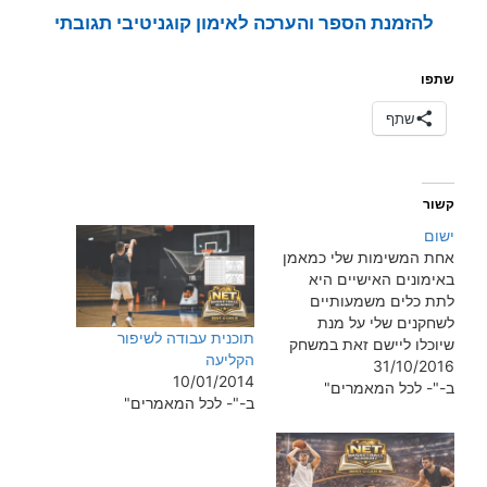
להזמנת הספר והערכה לאימון קוגניטיבי תגובתי
שתפו
שתף
קשור
ישום
אחת המשימות שלי כמאמן
באימונים האישיים היא
לתת כלים משמעותיים
לשחקנים שלי על מנת
תוכנית עבודה לשיפור
שיוכלו ליישם זאת במשחק
הקליעה
31/10/2016
שלהם הדרך לישום היא
10/01/2014
ב-"- לכל המאמרים"
תמיד ארוכה כל תרגיל צריך
ב-"- לכל המאמרים"
להיות רלוונטי למשחק של
אותו שחקן כל שחקן מגיע
ממקום אחר והמטרה שלו
שונה הדגשים באימון יהיו