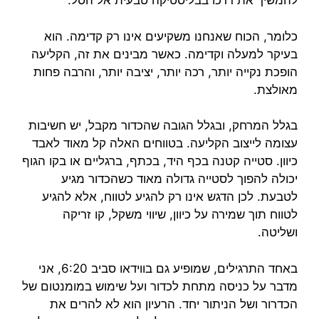
להמשיך את דרכו בבליסטיקה טבעית אל הסל.
כלומר, הכוח שאנחנו משקיעים אינו רק קדימה. הוא
בעיקר למעלה וקדימה. כאשר מבינים את זה, הקליעה
הופכת נקייה יותר, רכה יותר, יציבה יותר, והרבה פחות
מאולצת.
בגלל המרחק, ובגלל הגובה שהכדור מקבל, יש חשיבות
עצומה לייצוב הקליעה. בטווחים האלה קל מאוד לאבד
כיוון. סטייה קטנה בכף היד, בכתף, ברגליים או בקו הגוף
יכולה להפוך לסטייה גדולה מאוד כשהכדור מגיע
לטבעת. לכן הדגש אינו רק להגיע לטווח, אלא להגיע
לטווח תוך שמירה על כיוון, שיווי משקל, קו זריקה
ושליטה.
באחד התרגילים, שמופיע גם בווידאו סביב 6:20, אני
מדבר על כניסה מתחת לכדור ועל שימוש במומנטום של
הכדרור ושל הניתור יחד. הרעיון הוא לא להרים את