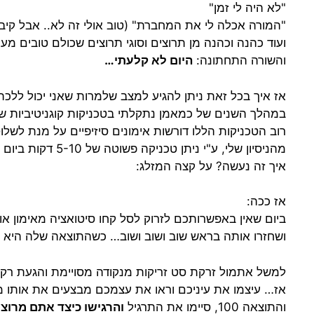
"לא היה לי זמן"
"המורה אכלה לי את המחברת" (טוב אולי זה לא.. אבל קיבל
ועוד כהנה וכהנה מן תרוצים וסוגי תרוצים שכולם טובים מ
והשורה התחתונה:
היום לא קלעתי…
אז איך בכל זאת ניתן להגיע למצב שלמרות שאני יכול ללכת 
במהלך השנים של כמאמן נתקלתי בטכניקות קוגניטיביות שונ
רוב הטכניקות הללו דורשות אימונים סיזיפיים על מנת לשלוט
מהניסיון שלי, ע"י ניתן טכניקה פשוטה של 5-10 דקות ביום תרגול ניתן ליצור שיפור אדיר הן בטכניקה והן בתוצאה
איך זה נעשה? על קצה המזלג:
אז ככה:
ביום שאין באפשרותכם לזרוק לסל קחו סיטואציה מאימון 
ושחזרו אותה בראש שוב ושוב ושוב… כשהתוצאה שלה היא
למשל אתמול זרקת סט זריקות מנקודה מסויימת והגעת רק ל
אז… עיצמו את עיניכם וראו את עצמכם מבצעים את אותו מצב 10 פעמים אך הפעם הביצוע הינו
והתוצאה 100, סיימו את התרגיל
והרגישו כיצד אתם מרוצ