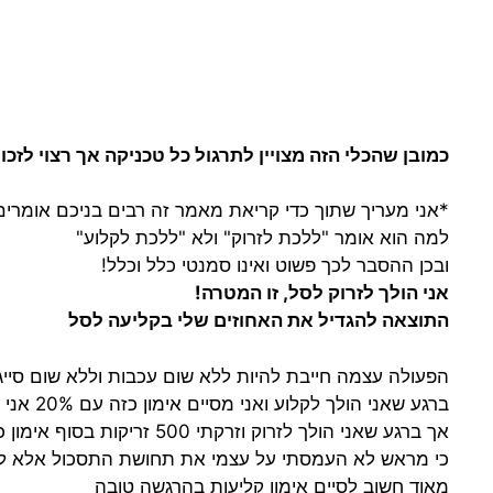
כמובן שהכלי הזה מצויין לתרגול כל טכניקה אך רצוי לז
*אני מעריך שתוך כדי קריאת מאמר זה רבים בניכם אומרי
למה הוא אומר "ללכת לזרוק" ולא "ללכת לקלוע"
ובכן ההסבר לכך פשוט ואינו סמנטי כלל וכלל!
אני הולך לזרוק לסל, זו המטרה!
התוצאה להגדיל את האחוזים שלי בקליעה לסל
הפעולה עצמה חייבת להיות ללא שום עכבות וללא שום סייג
ברגע שאני הולך לקלוע ואני מסיים אימון כזה עם 20% אני מתוסכל
אך ברגע שאני הולך לזרוק וזרקתי 500 זריקות בסוף אימון כזה לא מתחבר רגש של תסכול
כי מראש לא העמסתי על עצמי את תחושת התסכול אלא להיפך "היום זרקתי 500 זריקות" זו הי
מאוד חשוב לסיים אימון קליעות בהרגשה טובה