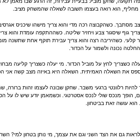
 תקועה, שחקן מוביל בבעיית עבירות, זה הרגע שבו מאמן לא
ו מחליף, הוא רואה בעצמו תשובה לשאלה שהמשחק מציב.
 מסתבך. כשהקבוצה רכה מדי והוא צריך מישהו שיכניס אגרסיב
צריך גוף שיסגור צבע ויחזיר שליטה. כשההתקפה עומדת והוא צרי
קלעי. כשהיריבה רצה והוא צריך עבירת תוקף אחת שתשנה מומ
החלטה נכונה ולשמור על הכדור.
עלה כשצריך לחץ על מוביל הכדור. מי יעלה כשצריך קליעה מבחו
פס את השאלה האמיתית. השאלה היא באיזה מצב קשה אני הפת
להיות רלוונטי ברגעי משבר. שחקן שבונה לעצמו זהות ברורה, 
צים, הופך מנכס שולי לנכס אסטרטגי. וכשמאמן יודע שיש לו על ה
הוא עושה זאת בביטחון.
לראות גם את הצד השני וגם את עצמך, מי נותן בטחון למי? השח