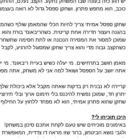
יש רגע כזה בעונה שבו המשחק נתקע. הקצב נעלם, ההתקפה
כוכב, הוא מחפש פתרון. ושחקן ספסל גדול לא רואה בעצמ
שחקן ספסל אמיתי צריך להיות הכלי שהמאמן שולף כשהמצב
בהגנה ויעצור חדירה אחת קריטית. כשהריבאונד בורח והוא 
שמוכן למסור את המסירה הנכונה או לתת חסימה שתשחרר 
כשהקצב גבוה מדי והוא צריך שחקן שמסוגל להרגיע, לקבל 
מאמן חושב בתרחישים. מי יעלה כשיש בעיית ריבאונד. מי י
אתה יושב על הספסל ושואל למה אני לא משחק, אתה מפס
קריירה לא נבנית רק בדקות שאתה מקבל אלא ביכולת שלך 
יתרון חד, שמוכן נפשית להיכנס בלי חימום ארוך ובלי תירו
שחקן שהוא פתרון אמיתי, הוא לא מפחד ללחוץ על החילוף. 
היכן תוכיחו לי?
באימונים מוכיחים שיש טעם לקחת אתכם סיכון במשחק!
ולגבי נושא הביטחון, ברור שזו מראה דו צדדית, המאפשרת 