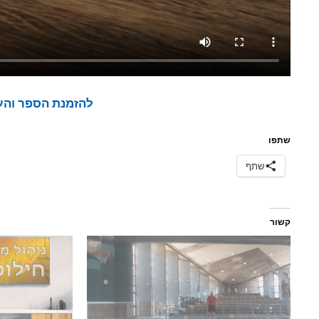
להזמנת הספר והער
שתפו
שתף
קשור