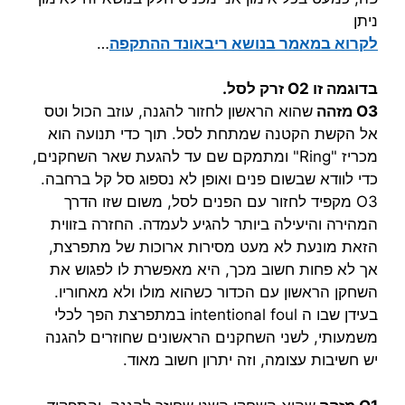
ניתן
לקרוא במאמר בנושא ריבאונד ההתקפה
…
בדוגמה זו O2 זרק לסל.
O3 מזהה
שהוא הראשון לחזור להגנה, עוזב הכול וטס
אל הקשת הקטנה שמתחת לסל. תוך כדי תנועה הוא
מכריז "Ring" ומתמקם שם עד להגעת שאר השחקנים,
כדי לוודא שבשום פנים ואופן לא נספוג סל קל ברחבה.
O3 מקפיד לחזור עם הפנים לסל, משום שזו הדרך
המהירה והיעילה ביותר להגיע לעמדה. החזרה בזווית
הזאת מונעת לא מעט מסירות ארוכות של מתפרצת,
אך לא פחות חשוב מכך, היא מאפשרת לו לפגוש את
השחקן הראשון עם הכדור כשהוא מולו ולא מאחוריו.
בעידן שבו ה intentional foul במתפרצת הפך לכלי
משמעותי, לשני השחקנים הראשונים שחוזרים להגנה
יש חשיבות עצומה, וזה יתרון חשוב מאוד.