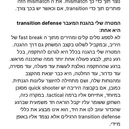
נוצר תוך כדי כך mismatch. את ה mismatch הזה
פותרים תוך כדי transition, אם וכאשר יש בכך צורך.
המטרה שלי בהגנת המעבר transition defense
היא אחת:
לא לספוג סלים קלים ומהירים מתוך ה fast break של
היריב, ובמקביל לשלוט בקצב המשחק גם דרך ההגנה.
המטרה שלי בהגנה בכלל היא לגרום להתקפה, בכל
רגע נתון, לבצע פעולה אחת יותר ממה שתכננה מראש.
ברגע שההתקפה נאלצת לעשות עוד פעולה, עוד מסירה,
עוד כדרור, עוד החלטה, היא כבר יוצאת מהקצב
ומהנוחות שלה, ושם מתחילה להיווצר עליונות הגנתית.
כמובן, אם בקבוצה היריבה יש quick shooter מסוכן
במיוחד, אתייחס אליו ברמה tactical. במקרה כזה,
השחקן ששומר עליו יקבל הוראה חד משמעית שברגע
שהכדור עוזב לנו את היד, הוא אינו מבצע את כללי
transition defense הרגילים אלא נצמד אליו באופן
מיידי.