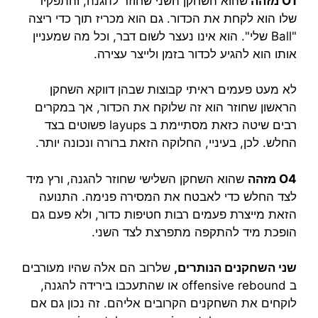
O1 מזהה
שהוא השחקן השני שחוזר להגנה, והתפקיד
שלו הוא לקחת את הכדור. גם הוא מכריז תוך כדי ריצה
"Ball שלי". הוא אינו נעצר לשום דבר, וכל מה שמעניין
אותו הוא להגיע לכדור בזמן ולייצר עצירה.
לא מעט פעמים ראיתי קבוצות שבהן דווקא השחקן
הראשון שחוזר הוא זה שלוקח את הכדור, אך במקרים
רבים שיטה כזאת מסתיימת ב layups פשוטים בצד
החלש. לכן, בעיניי, החלוקה הזאת ברורה ונכונה יותר.
O4 מזהה
שהוא השחקן השלישי שחוזר להגנה, ורץ מיד
לצד החלש כדי לאבטח את המסירה פנימה. התנועה
הזאת מייצרת פעמים רבות חטיפות כדור, ולא פעם גם
הופכת מיד להתקפה מתפרצת לצד השני.
שני השחקנים הנותרים,
שלרוב הם אלה שהיו מעורבים
ב offensive rebound או שהתעכבו בירידה להגנה,
לוקחים את השחקנים הקרובים אליהם. זה נכון גם אם