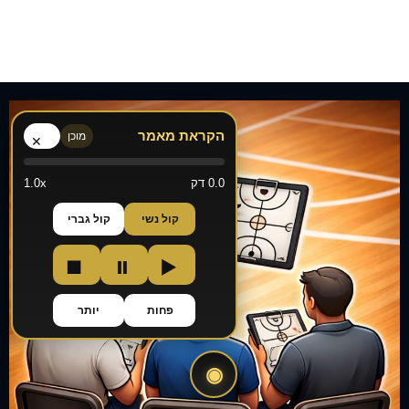
הקראת מאמר
מוכן
×
0.0 דק
1.0x
קול נשי
קול גברי
■
⏸
▶
פחות
יותר
◉