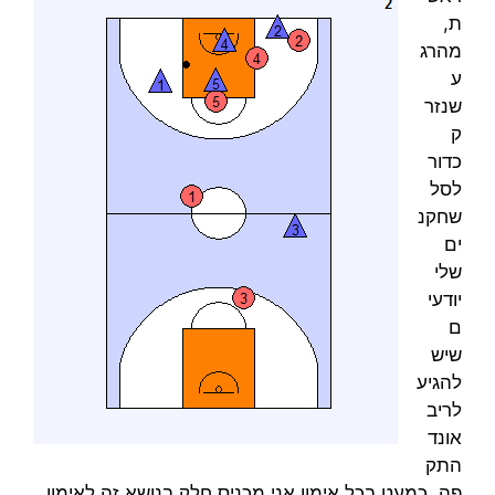
ת,
מהרג
ע
שנזר
ק
כדור
לסל
שחקנ
ים
שלי
יודעי
ם
שיש
להגיע
לריב
אונד
התק
פה, כמעט בכל אימון אני מכניס חלק בנושא זה לאימון