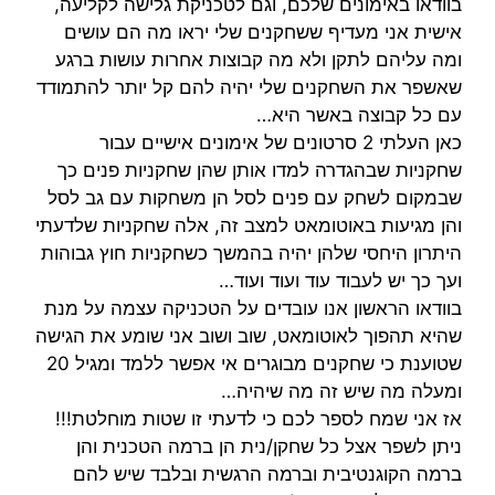
בוודאו באימונים שלכם, וגם לטכניקת גלישה לקליעה,
אישית אני מעדיף ששחקנים שלי יראו מה הם עושים
ומה עליהם לתקן ולא מה קבוצות אחרות עושות ברגע
שאשפר את השחקנים שלי יהיה להם קל יותר להתמודד
עם כל קבוצה באשר היא…
כאן העלתי 2 סרטונים של אימונים אישיים עבור
שחקניות שבהגדרה למדו אותן שהן שחקניות פנים כך
שבמקום לשחק עם פנים לסל הן משחקות עם גב לסל
והן מגיעות באוטומאט למצב זה, אלה שחקניות שלדעתי
היתרון היחסי שלהן יהיה בהמשך כשחקניות חוץ גבוהות
ועך כך יש לעבוד עוד ועוד ועוד…
בוודאו הראשון אנו עובדים על הטכניקה עצמה על מנת
שהיא תהפוך לאוטומאט, שוב ושוב אני שומע את הגישה
שטוענת כי שחקנים מבוגרים אי אפשר ללמד ומגיל 20
ומעלה מה שיש זה מה שיהיה…
אז אני שמח לספר לכם כי לדעתי זו שטות מוחלטת!!!
ניתן לשפר אצל כל שחקן/נית הן ברמה הטכנית והן
ברמה הקוגנטיבית וברמה הרגשית ובלבד שיש להם