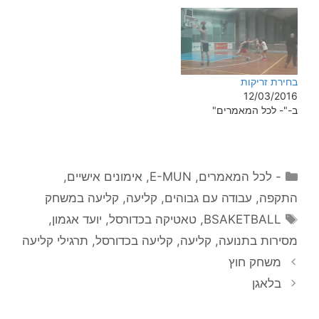
להיות רלוונטי למשחק של
אותו שחקן כל שחקן מגיע
ממקום אחר והמטרה שלו
שונה הדגשים באימון יהיו
שונים בהתאם לרמה
ולמטרה של השחקן
בחירת זריקות
12/03/2016
ב-"- לכל המאמרים"
קטגוריות
- לכל המאמרים
,
E-MUN
,
אימונים אישיים
,
התקפה
,
עבודה עם גבוהים
,
קליעה
,
קליעה במשחק
תגיות
BSAKETBALL
,
טאטיקה בכדורסל
,
יועד אגמון
,
מסירות בתנועה
,
קליעה
,
קליעה בכדורסל
,
תרגילי קליעה
משחק חוץ
בלאגן