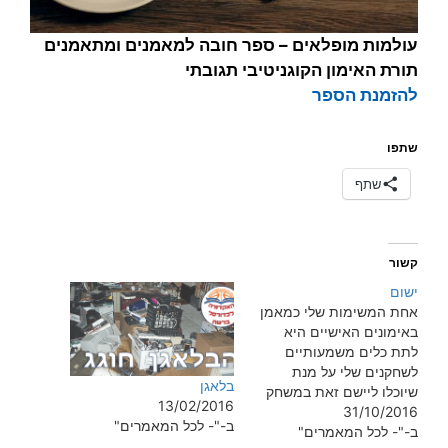
עולמות מופלאים – ספר חובה למאמנים ומתאמנים
תורת האימון הקוגניטיבי תגובתי
להזמנת הספר
שתפו
שתף
קשור
ישום
אחת המשימות שלי כמאמן
באימונים האישיים היא
לתת כלים משמעותיים
לשחקנים שלי על מנת
בלאגן
שיוכלו ליישם זאת במשחק
13/02/2016
31/10/2016
שלהם הדרך לישום היא
ב-"- לכל המאמרים"
ב-"- לכל המאמרים"
תמיד ארוכה כל תרגיל צריך