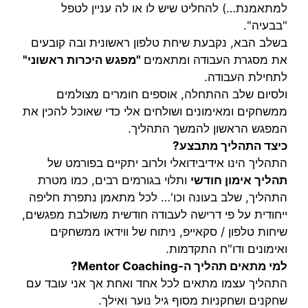
למתאמנת…) להחליט שיש לו או לה עניין לטפל
"בבעיה".
בשלב הבא, נקבעת שיחת טלפון ראשונית ובה קובעים
את מסגרת העבודה ומתאמים
"מפגש היכרות ראשוני"
לתחילת העבודה.
ולסיום שלב ההתחלה, אוספים חומרים מצולמים
ממשחקים ומאימונים ושולחים אלי כדי שאוכל להכין את
המפגש הראשון להמשך התהליך.
כיצד התהליך מתבצע?
התהליך הינו אידיבידואלי ולרוב יתקיים בפורמט של
תהליך אימון חודשי
ותלוי בגורמים רבים, כמו מטרת
התהליך, שלב בעונה וכו'…
לכל מתאמן נתפרת חליפה
ייחודית על פי דרישה לעבודה חודשית משולבת מפגשים,
שיחות טלפון / סקאייפ, ניתוח של ווידאו ממשחקים
ואימונים ודו"ח התקדמות.
למי מתאים תהליך ה-Mentor Coaching?
התהליך עצמו מתאים לכל אחד ואחת אך אני עובד עם
שחקנים ושחקניות מסוף גיל נוער ואילך.