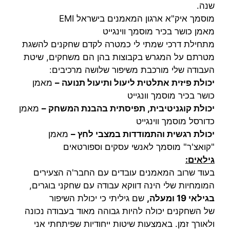
שנה.
מוסמך איק"א ארגון המאמנים בישראל EMI
מאמן כושר בכיר מוסמך ווינגייט
מתחילת דרכי שמתי לי כמטרה לקדם שחקנים להשגת
מטרתם על המגרש בקבוצות בהן הם משחקים, שיטת
העבודה שלי מורכבת משיפור שלושה מרכיבים:
יכולת פיזית אתלטית ליעול ותיעול תנועה –
מאמן
כושר בכיר מוסמך וונגייט
יכולת קוגניטיבית, תפיסתית בהבנת המשחק –
מאמן
כדורסל מוסמך ווינגייט
יכולת רגשית והתמודדות במצבי לחץ –
מאמן
"קואצ'ר" מוסמך לאנשי עסקים וספורטאים
גילאים:
בעוד שרוב המאמנים עובדים עם החבר'ה הצעירים
המומחיות שלי הינה דווקא עבודה עם שחקני בוגרים,
בגילאי 19 ומעלה,
שם גיליתי כי יכולת השיפור
של השחקנים יכולה להיות גבוהה מאוד בעבודה נכונה
ולאורך זמן. באמצעות שיטות ייחודיות שפיתחתי אני