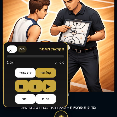
הקראת מאמר
מוכן
×
0.0 דק
1.0x
קול נשי
קול גברי
■
⏸
▶
אימונים אישיים
פחות
יותר
מדינות פרטיות - האקדמיה לכדורסל ברשת