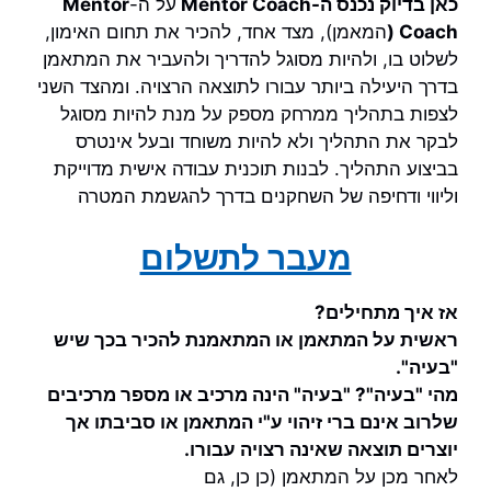
כאן בדיוק נכנס ה-Mentor Coach
על ה-
Mentor
Coach (
המאמן), מצד אחד, להכיר את תחום האימון,
לשלוט בו, ולהיות מסוגל להדריך ולהעביר את המתאמן
בדרך היעילה ביותר עבורו לתוצאה הרצויה.
ומהצד השני
לצפות בתהליך ממרחק מספק על מנת להיות מסוגל
לבקר את התהליך ולא להיות משוחד ובעל אינטרס
בביצוע התהליך. לבנות תוכנית עבודה אישית מדוייקת
וליווי ודחיפה של השחקנים בדרך להגשמת המטרה
מעבר לתשלום
אז איך מתחילים?
ראשית על המתאמן או המתאמנת להכיר בכך שיש
"בעיה".
מהי "בעיה"? "בעיה" הינה מרכיב או מספר מרכיבים
שלרוב אינם ברי זיהוי ע"י המתאמן או סביבתו אך
יוצרים תוצאה שאינה רצויה עבורו.
לאחר מכן על המתאמן (כן כן, גם