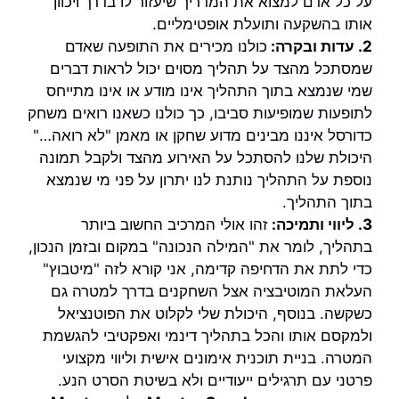
על כל אדם למצוא את המדריך שיעזור לו בדרך ויכוון
אותו בהשקעה ותועלת אופטימליים.
2. עדות ובקרה:
כולנו מכירים את התופעה שאדם
שמסתכל מהצד על תהליך מסוים יכול לראות דברים
שמי שנמצא בתוך התהליך אינו מודע או אינו מתייחס
לתופעות שמופיעות סביבו, כך כולנו כשאנו רואים משחק
כדורסל איננו מבינים מדוע שחקן או מאמן "לא רואה…"
היכולת שלנו להסתכל על האירוע מהצד ולקבל תמונה
נוספת על התהליך נותנת לנו יתרון על פני מי שנמצא
בתוך התהליך.
3. ליווי ותמיכה:
זהו אולי המרכיב החשוב ביותר
בתהליך, לומר את "המילה הנכונה" במקום ובזמן הנכון,
כדי לתת את הדחיפה קדימה, אני קורא לזה "מיטבוץ"
העלאת המוטיבציה אצל השחקנים בדרך למטרה גם
כשקשה. בנוסף, היכולת שלי לקלוט את הפוטנציאל
ולמקסם אותו והכל בתהליך דינמי ואפקטיבי להגשמת
המטרה. בניית תוכנית אימונים אישית וליווי מקצועי
פרטני עם תרגילים ייעודיים ולא בשיטת הסרט הנע.