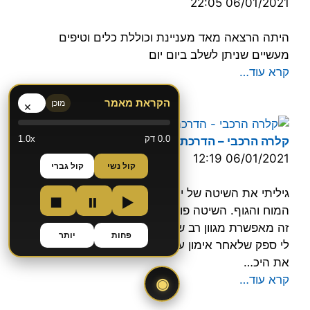
06/01/2021 22:05
היתה הרצאה מאד מעניינת וכוללת כלים וטיפים
מעשיים שניתן לשלב ביום יום
קרא עוד…
הקראת מאמר
מוכן
×
0.0 דק
1.0x
קלרה הרכבי – הדרכת הורים
06/01/2021 12:19
קול נשי
קול גברי
גיליתי את השיטה של יועד לאימון קוגנטיבי ופיזי של
■
⏸
▶
המוח והגוף. השיטה פועלת בקלות רבה מאוד ויחד עם
זה מאפשרת מגוון רב של אופציות לאימון שיכלי ופיזי. אין
פחות
יותר
לי ספק שלאחר אימון עיקבי אפשר לשפר משמעותית
את היכ…
קרא עוד…
◉