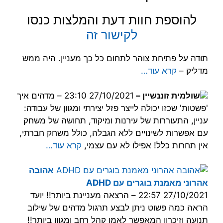
להוספת חוות דעת והמלצות כנסו
לקישור זה
תודה על פתיחת צוהר לתחום כל כך מעניין. היה ממש
מדליק –
קרא עוד…
שולמית זוננשיין
–
27/10/2021 23:10 –
מדהים איך
'פשטות' שכזו יכולה לייצר פזל יצירתי ומגוון של עבודה:
עניין, התעוררות של עירנות ומיקוד, תחושה של משחק
עם אפשרות לשינויים ללא הגבלה, כולל משחק חברתי,
אין תחרות כלל! אפילו לא עם עצמי,
קרא עוד…
אהובה
אהרוני מאמנת בוגרים עם ADHD
27/10/2021 22:57 –
הרצאה מעניינת ביותר!! יועד
הראה כמה פשוט ניתן לבצע תרגול מדהים של שילוב
תנועה וזיכרון המאפשר לאמן קהל רחב ומגוון ביותר!!