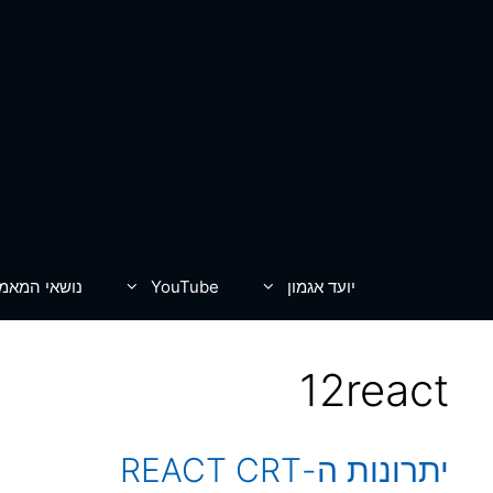
דלג
תוכן
יועד אגמון
YouTube
נושאי המאמ
12react
יתרונות ה-REACT CRT