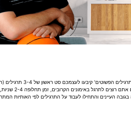
גללו לחלק התחתון של התרגילים בעמוד זה והתחילו עם התרגילים הפשוטים' קיבעו 
מלמטה A…B…C…), רישמו באפליקציה את האותיות אותם אתם רוצים לתרגל באימונ
 קיבעו את האפליקציה בגובה העיינים והתחילו לעבוד על התרגילים לפי האותיות המ