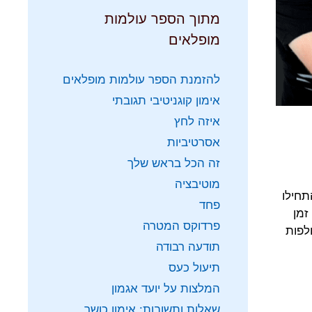
מתוך הספר עולמות
מופלאים
להזמנת הספר עולמות מופלאים
אימון קוגניטיבי תגובתי
איזה לחץ
אסרטיביות
זה הכל בראש שלך
מוטיבציה
לעצמכם סט ראשון של 3-4 תרגילים (התחילו
פחד
ים הקרובים, זמן תחלופה 2-4 שניות, זמן
פרדוקס המטרה
תחלפות
תודעה רבודה
תיעול כעס
המלצות על יועד אגמון
שאלות ותשובות: אימון כושר