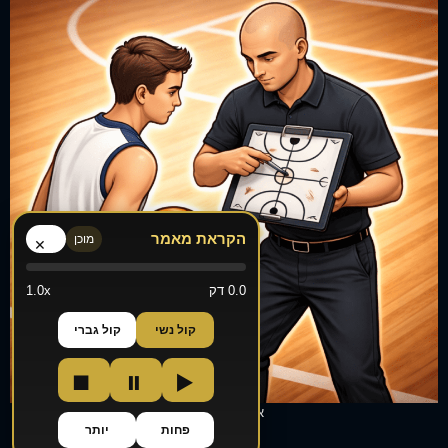
הקראת מאמר
מוכן
×
0.0 דק
1.0x
קול נשי
קול גברי
■
⏸
▶
אימונים אישיים
פחות
יותר