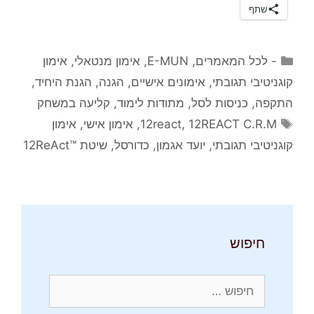
שתף
קטגוריות
- לכל המאמרים
,
E-MUN
,
אימון מנטאלי
,
אימון
קוגניטיבי תגובתי
,
אימונים אישיים
,
הגנה
,
הגנת היחיד
,
התקפה
,
כניסות לסל
,
מתודות לימוד
,
קליעה במשחק
תגיות
12REACT C.R.M
,
12react
,
אימון אישי
,
אימון
קוגניטיבי תגובתי
,
יועד אגמון
,
כדורסל
,
שיטת ™12ReAct
חיפוש
חיפוש: