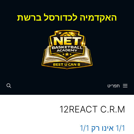
דלג
תוכן
האקדמיה לכדורסל ברשת
תפריט
12REACT C.R.M
1/1 אינו רק 1/1