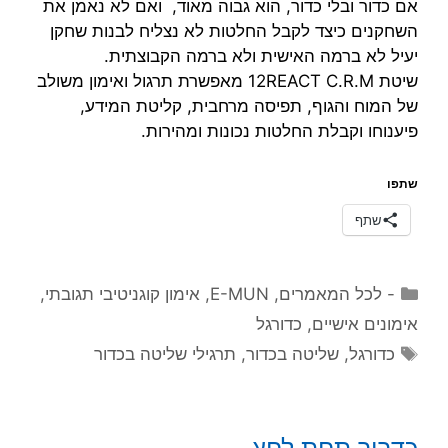
אם כדור ובלי כדור, הוא גבוה מאוד, ואם לא נאמן את
השחקנים כיצד לקבל החלטות לא נצליח לבנות שחקן
יעיל לא ברמה האישית ולא ברמה הקבוצתית.
שיטת 12REACT C.R.M מאפשרת תרגול ואימון משולב
של המוח והגוף, תפיסה מרחבית, קליטת המידע,
פיענוחו וקבלת החלטות נכונות ומהירות.
שתפו
שתף
קטגוריות
- לכל המאמרים
,
E-MUN
,
אימון קוגניטיבי תגובתי
,
אימונים אישיים
,
כדורגל
תגיות
כדורגל
,
שליטה בכדור
,
תרגילי שליטה בכדור
כדרור תחת לחץ