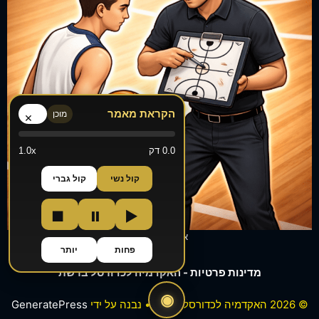
הקראת מאמר
מוכן
×
0.0 דק
1.0x
קול נשי
קול גברי
■
⏸
▶
אימונים אישיים
פחות
יותר
מדינות פרטיות - האקדמיה לכדורסל ברשת
◉
© 2026 האקדמיה לכדורסל ברשת
• נבנה על ידי
GeneratePress