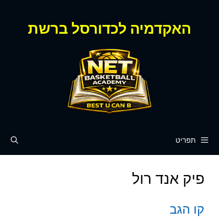
דלג
תוכן
האקדמיה לכדורסל ברשת
תפריט
פיק אנד רול
קו הגב