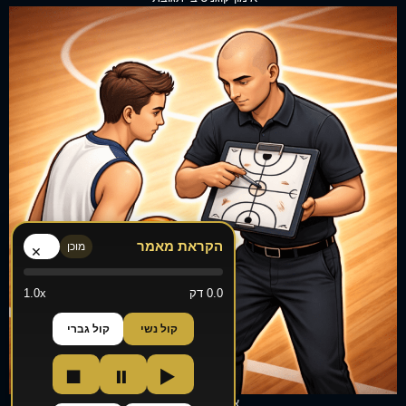
הקראת מאמר
מוכן
×
0.0 דק
1.0x
קול נשי
קול גברי
■
⏸
▶
אימונים אישיים