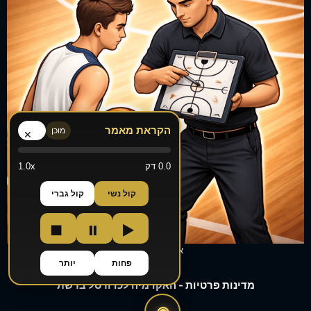
הקראת מאמר
מוכן
×
0.0 דק
1.0x
קול נשי
קול גברי
■
⏸
▶
אימונים אישיים
פחות
יותר
מדינות פרטיות - האקדמיה לכדורסל ברשת