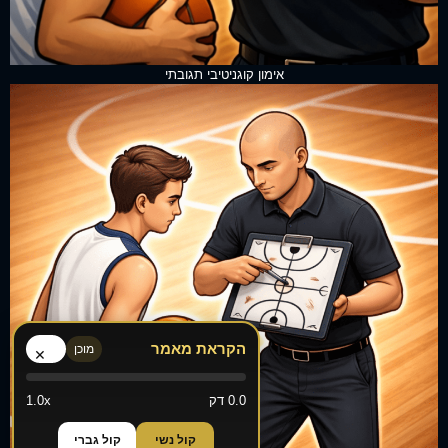
אימון קוגניטיבי תגובתי
הקראת מאמר
מוכן
×
0.0 דק
1.0x
קול נשי
קול גברי