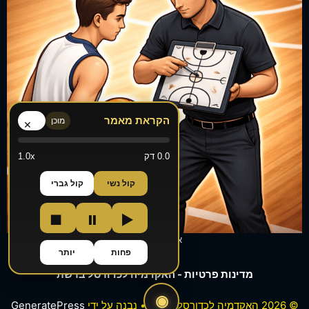
הקראת מאמר
מוכן
×
0.0 דק
1.0x
קול נשי
קול גברי
■
⏸
▶
אימונים אישיים
פחות
יותר
מדינות פרטיות - האקדמיה לכדורסל ברשת
◉
© 2026 האקדמיה לכדורסל ברשת
• נבנה על ידי
GeneratePress