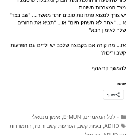
מצד המערכות השונות
יש צורך למצוא פתרונות טובים יותר מאשר…. "שב בצד"
או… "אתה לא תשחק היום" או… "תביא את ההורים
שלך לאימון הבא"
אז… מה קורה אם בקבוצה שלכם יש ילדים עם הפרעות
קשב וריכוז?
להמשך קריאהף
שתפו
שתף
קטגוריות
- לכל המאמרים
,
E-MUN
,
אימון מנטאלי
תגיות
ADHD
,
בעיות קשב
,
הפרעות קשב וריכוז
,
התמודדות