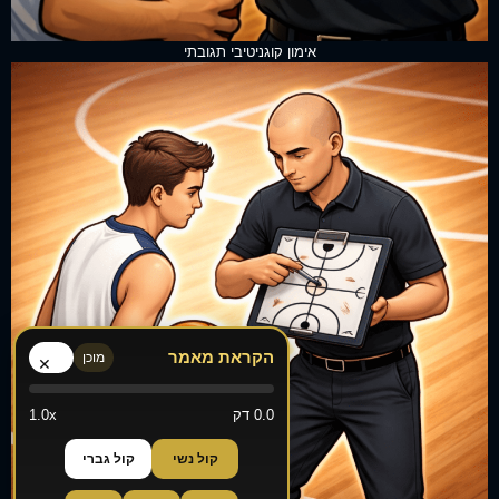
אימון קוגניטיבי תגובתי
הקראת מאמר
מוכן
×
0.0 דק
1.0x
קול נשי
קול גברי