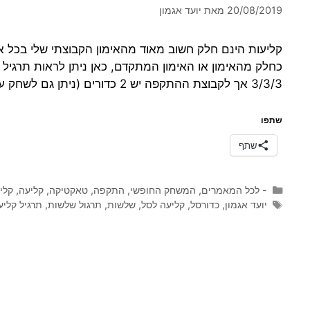
20/08/2019
מאת
יועד אגמון
3/3/3 אך לקבוצת ההתקפה יש 2 כדורים (ניתן גם לשחק עם 3 כדורים)כדור שנזרק לסל …
שתפו
שתף
קטגוריות
- לכל המאמרים
,
המשחק החופשי
,
התקפה
,
טאקטיקה
,
קליעה
,
קלי
תגיות
יועד אגמון
,
כדורסל
,
קליעה לסל
,
שלשות
,
תרגול שלשות
,
תרגיל קליע