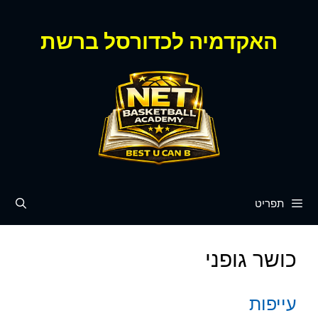
דלג
תוכן
האקדמיה לכדורסל ברשת
תפריט
כושר גופני
עייפות