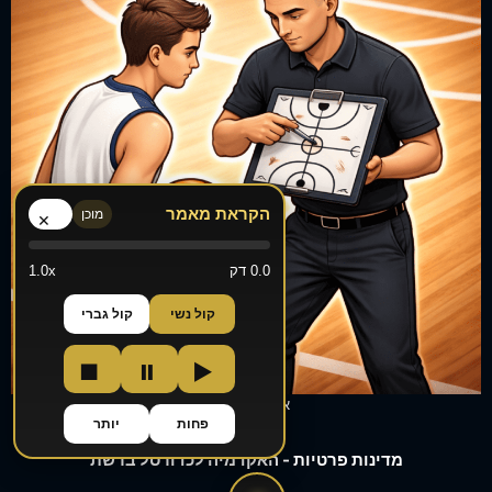
הקראת מאמר
מוכן
×
0.0 דק
1.0x
קול נשי
קול גברי
■
⏸
▶
אימונים אישיים
פחות
יותר
מדינות פרטיות - האקדמיה לכדורסל ברשת