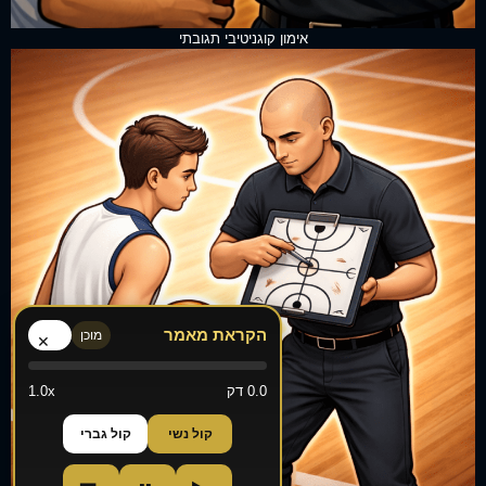
אימון קוגניטיבי תגובתי
הקראת מאמר
מוכן
×
0.0 דק
1.0x
קול נשי
קול גברי